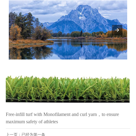
Free-infill turf with Monofilament and curl yarn，to ensure
maximum safety of athletes
上一页：已经为第一条