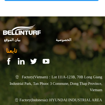
الخصوصية
بيان الموقع
تابعنا
Factory(Vietnam)：Lot 111A-123B, 70B Long Giang

Industrial Park, Tan Phuoc 3 Commune, Dong Thap Province,
Vietnam
Factory(Indonesia): HYUNDAI INDUSTRIAL AREA
