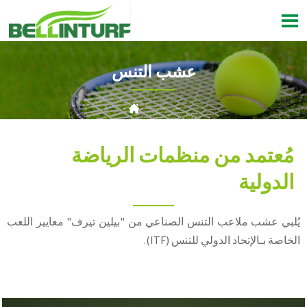

عشب التنس

الموقف الحالى：
الرئيسية
>
المنتجات
>
التنس الأرضي
مُعتمد من منظمات الرياضة
الدولية
يُلبي عشب ملاعب التنس الصناعي من "بيلين تيرف" معايير اللعب
الخاصة بـالإتحاد الدولي للتنس (ITF).