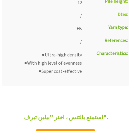
Pile height:
12
Dtex:
/
Yarn type:
FB
References:
/
Characteristics:
●Ultra-high density
●With high level of evenness
●Super cost-effective
استمتع بالتنس ، اختر "بيلين تيرف".