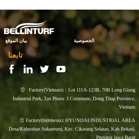
الخصوصية
بيان الموقع
تابعنا
Factory(Vietnam)：Lot 111A-123B, 70B Long Giang

Industrial Park, Tan Phuoc 3 Commune, Dong Thap Province,
Vietnam
Factory(Indonesia): HYUNDAI INDUSTRIAL AREA

Desa/Kelurahan Sukaresmi, Kec. Cikarang Selatan, Kab Bekasi,
Provinsi Jawa Barat