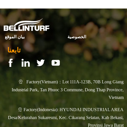
الخصوصية
بيان الموقع
تابعنا
Factory(Vietnam)：Lot 111A-123B, 70B Long Giang

Industrial Park, Tan Phuoc 3 Commune, Dong Thap Province,
Vietnam
Factory(Indonesia): HYUNDAI INDUSTRIAL AREA

Desa/Kelurahan Sukaresmi, Kec. Cikarang Selatan, Kab Bekasi,
Provinsi Jawa Barat