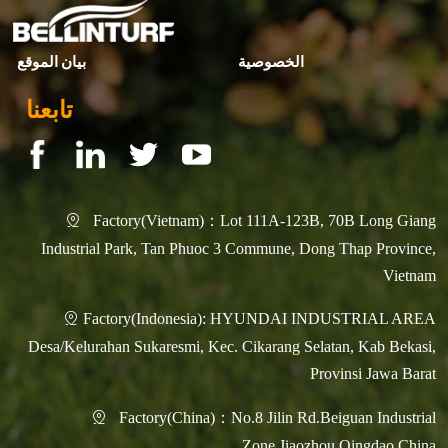
الخصوصية
بيان الموقع
تابعنا
Factory(Vietnam)：Lot 111A-123B, 70B Long Giang

Industrial Park, Tan Phuoc 3 Commune, Dong Thap Province,
Vietnam
Factory(Indonesia): HYUNDAI INDUSTRIAL AREA

Desa/Kelurahan Sukaresmi, Kec. Cikarang Selatan, Kab Bekasi,
Provinsi Jawa Barat
Factory(China)：No.8 Jilin Rd.Beiguan Industrial

Zone,Jiaozhou,Qingdao,China