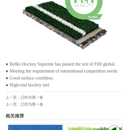
● Bellin Hockey Supreme has passed the test of FIH global.
● Meeting the requirement of international competition needs.
● Good surface condition.
● High-end hockey turf.
上一页：已经为第一条
上一页：已经为第一条
相关推荐