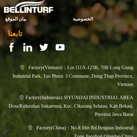
الخصوصية
بيان الموقع
تابعنا
Factory(Vietnam)：Lot 111A-123B, 70B Long Giang

Industrial Park, Tan Phuoc 3 Commune, Dong Thap Province,
Vietnam
Factory(Indonesia): HYUNDAI INDUSTRIAL AREA

Desa/Kelurahan Sukaresmi, Kec. Cikarang Selatan, Kab Bekasi,
Provinsi Jawa Barat
Factory(China)：No.8 Jilin Rd.Beiguan Industrial

Zone,Jiaozhou,Qingdao,China