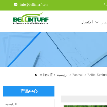
ية

info@bellinturf.com
بار
الإتصال

Bellin-Evolut
>
Football
>
الرئيسية
当前位置：

产品中心
الرئيسية