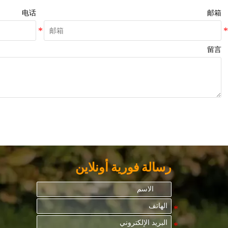
电话
邮箱
留言
رسالة فورية أونلاين