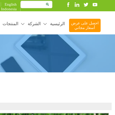
English

Indonesia
الرئيسية
الشركة
المنتجات
احصل على عرض


أسعار مجاني