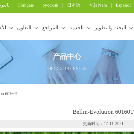
Français
русский
日本語
Việt Nam
Español
بالعرب
البحث والتطوير
الخدمة
المراجع
التعاون
الأخ





产品中心
—— PRODUCTS CENTER ——
ion 60160T
Bellin-Evolution 60160T
更新时间：17-11-2021