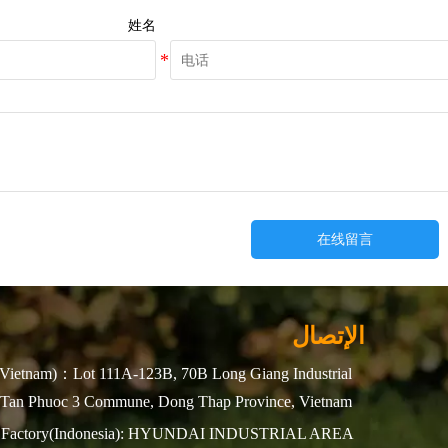
姓名
在线留言
الإتصال
Vietnam)：Lot 111A-123B, 70B Long Giang Industrial
 Tan Phuoc 3 Commune, Dong Thap Province, Vietnam
Factory(Indonesia): HYUNDAI INDUSTRIAL AREA