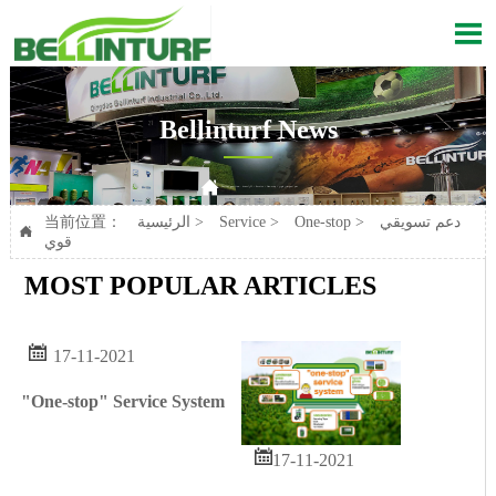

Bellinturf News

دعم تسويقي قوي
>
One-stop
>
Service
>
الرئيسية
Current position：
دعم تسويقي
>
One-stop
>
Service
>
الرئيسية
当前位置：

قوي
MOST POPULAR ARTICLES

17-11-2021
"One-stop" Service System

17-11-2021