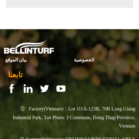
إرشادات التركيب الإحترافية
◀ Previous page:
توريد المنتجات المساندة ذات الصلة
▶ Next page:
الخصوصية
بيان الموقع
تابعنا
Factory(Vietnam)：Lot 111A-123B, 70B Long Giang

Industrial Park, Tan Phuoc 3 Commune, Dong Thap Province,
Vietnam