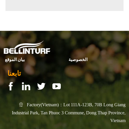
. أو ما يعُادلها ISO 9001 شهادة
◀ Previous page:
▶ Next page:
大标题
الخصوصية
بيان الموقع
تابعنا
Factory(Vietnam)：Lot 111A-123B, 70B Long Giang

Industrial Park, Tan Phuoc 3 Commune, Dong Thap Province,
Vietnam