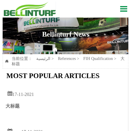

Bellinturf News

大标题
>
FIH Qualification
>
References
>
الرئيسية
Current position：
大
>
FIH Qualification
>
References
>
الرئيسية
当前位置：

标题
MOST POPULAR ARTICLES

17-11-2021
大标题
