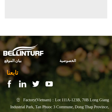
◀ Previous page:
Playground ——Characteristics
المركز الأول لأعلى مكاسب سوقية من حيث الحجم للعشب الصناعي منذ عام 2017
▶ Next page:
الخصوصية
بيان الموقع
تابعنا
Factory(Vietnam)：Lot 111A-123B, 70B Long Giang

Industrial Park, Tan Phuoc 3 Commune, Dong Thap Province,