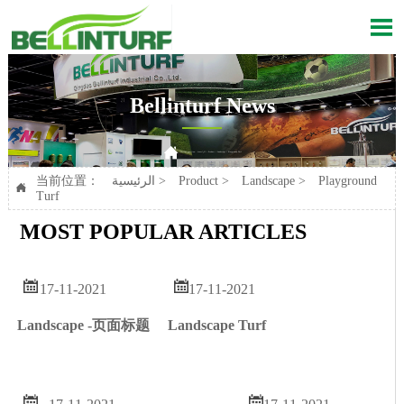

Bellinturf News

Playground Turf
>
Landscape
>
Product
>
الرئيسية
Current position：
Playground
>
Landscape
>
Product
>
الرئيسية
当前位置：

Turf
MOST POPULAR ARTICLES


17-11-2021
17-11-2021
Landscape Turf
Landscape -页面标题

