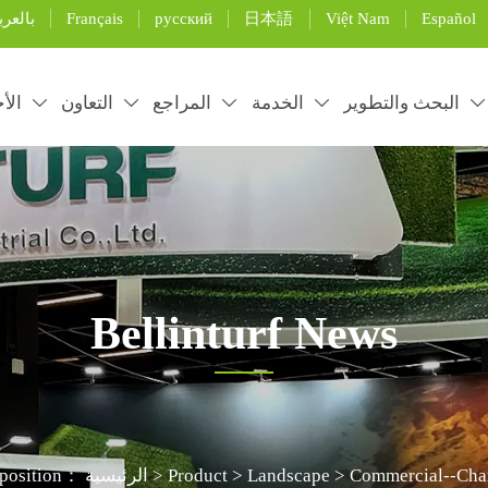
Français
русский
日本語
Việt Nam
Español
بالعرب
البحث والتطوير
الخدمة
المراجع
التعاون
الأخ





Bellinturf News
rtificial grass installation and maintenance, and use the pro
Commercial--Char
>
Landscape
>
Product
>
الرئيسية
 position：