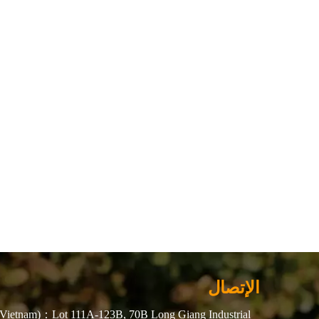
الإتصال
Vietnam)：Lot 111A-123B, 70B Long Giang Industrial