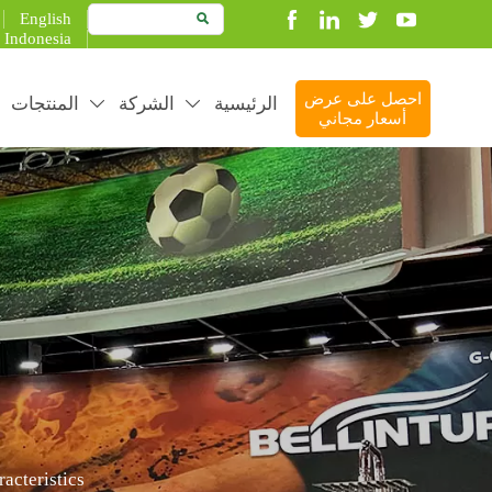
English

Indonesia
احصل على عرض
الرئيسية
الشركة
المنتجات


أسعار مجاني
duct better to create more value
acteristics