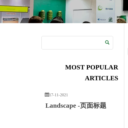

MOST POPULAR
ARTICLES

17-11-2021
Landscape -页面标题