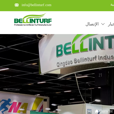
ية

info@bellinturf.com
بار
الإتصال

Learn about the key points of a

Current