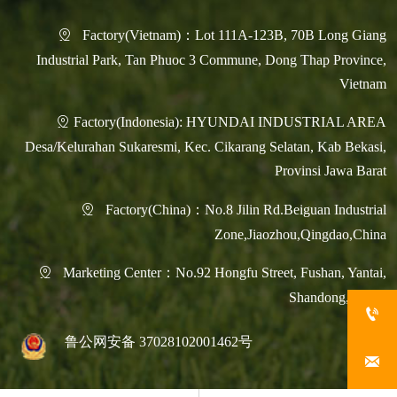
Factory(Vietnam)：Lot 111A-123B, 70B Long Giang

Industrial Park, Tan Phuoc 3 Commune, Dong Thap Province,
Vietnam
Factory(Indonesia): HYUNDAI INDUSTRIAL AREA

Desa/Kelurahan Sukaresmi, Kec. Cikarang Selatan, Kab Bekasi,
Provinsi Jawa Barat
Factory(China)：No.8 Jilin Rd.Beiguan Industrial

Zone,Jiaozhou,Qingdao,China
Marketing Center：No.92 Hongfu Street, Fushan, Yantai,

Shandong, China

鲁公网安备 37028102001462号
