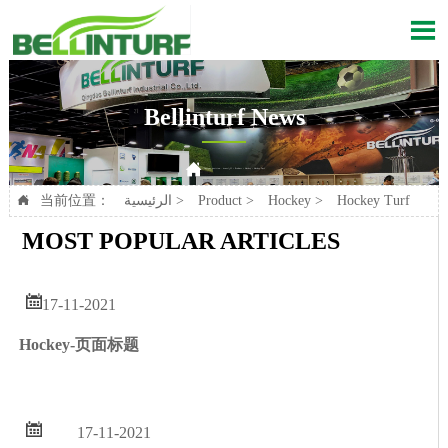

Bellinturf News

Hockey Turf
>
Hockey
>
Product
>
الرئيسية
Current position：
Hockey Turf
>
Hockey
>
Product
>
الرئيسية
当前位置：

MOST POPULAR ARTICLES

17-11-2021
Hockey-页面标题

17-11-2021