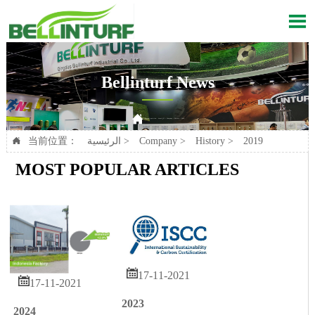

Bellinturf News

2019
>
History
>
Company
>
الرئيسية
Current position：
2019
>
History
>
Company
>
الرئيسية
当前位置：

MOST POPULAR ARTICLES

17-11-2021

17-11-2021
2023
2024