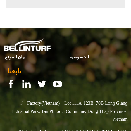
◀ Previous page:
2020
▶ Next page:
2018
الخصوصية
بيان الموقع
تابعنا
Factory(Vietnam)：Lot 111A-123B, 70B Long Giang

Industrial Park, Tan Phuoc 3 Commune, Dong Thap Province,
Vietnam